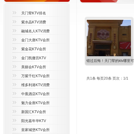
天门荤KTV排名
紫水晶KTV消费
融城名人KTV消费
金门大唐KTV会所
紫金花KTV会所
金门凯撒宫KTV
错过后悔！天门荤的ktv哪里
美丽会KTV会所
万紫千红KTV会所
共1条 每页20条 页次：1/1
维多利港KTV消费
中凰酒店KTV会所
魅力金座KTV会所
新国汇KTV会所
阳光嘉年华KTV
皇家城堡KTV会所