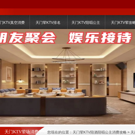
门KTV真空消费
天门荤KTV排名
天门KTV陪唱公主
天门KTV荤攻
天门KTV荤场消费明细
您现在的位置：
天门荤KTV陪酒陪唱公主消费攻略
>
天