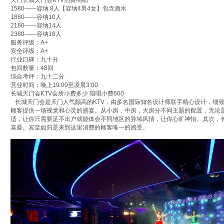
天门长城天门会KTV消费明细
1580——容纳 8人【容纳4男4女】包含酒水
1880——容纳10人
2180——容纳14人
2380——容纳18人
服务评级：A+
安全评级：A+
行业口碑：九十分
包间数量：48间
综合考评：九十二分
营业时间：晚上19:00至凌晨3:00
长城天门会KTV会所小费多少 陪唱小费600
长城天门会是天门人气颇高的KTV，由多名国际知名设计师联手精心设计，细
顾客提供一场视觉和心灵的盛宴。从小房，中房，大房分不同主题的配置，无论
适，让你只需要足不出户就能体会不同地区的异域风情，让你心旷神怡。其次，
喜爱。宾至如归是来到这里消费的顾客唯一的感受。