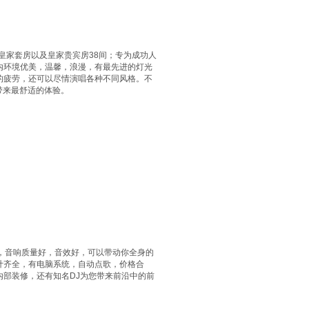
皇家套房以及皇家贵宾房38间；专为成功人
内环境优美，温馨，浪漫，有最先进的灯光
的疲劳，还可以尽情演唱各种不同风格。不
带来最舒适的体验。
，音响质量好，音效好，可以带动你全身的
计齐全，有电脑系统，自动点歌，价格合
部装修，还有知名DJ为您带来前沿中的前