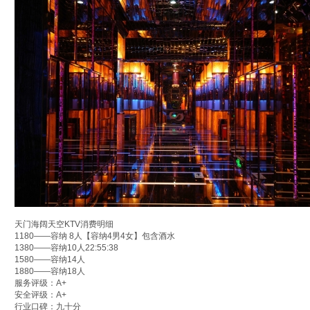
天门海阔天空KTV消费明细
1180——容纳 8人【容纳4男4女】包含酒水
1380——容纳10人22:55:38
1580——容纳14人
1880——容纳18人
服务评级：A+
安全评级：A+
行业口碑：九十分