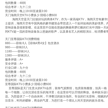
包间数量：48间
综合考评：九十二分
营业时间：晚上19:00至凌晨3:00
天门海阔天空KTV小费多少 陪唱小费600
海阔天空是天门比较好玩的商务KTV，作为一家高端KTV，海阔天空有豪华
士提供，海阔天空有中国风格的豪华建筑会带您进入一个如诗如画的美妙境界。
音响设备及镭射影碟。在这里您不仅能在悠扬的舞曲和梦幻般的灯光中消除一天
同KTV超一流的音响设备加上悠扬的歌声，以及著名艺人的精彩演出，给消费者
天门至尊国际KTV消费明细
880——容纳 8人【容纳4男4女】包含酒水
980——容纳10人
1180——容纳14人
1380——容纳18人
服务评级：A+
安全评级：A+
行业口碑：九十分
包间数量：48间
综合考评：九十二分
营业时间：晚上19:00至凌晨3:00
至尊国际KTV小费多少 陪唱小费600
至尊国际是天门生意火的KTV会所，装饰气派辉煌，包房装饰雅致，别具一格
每一个细胞，让你沉浸在音乐的海洋里；在这里你可以尽情的释放。各种娱乐设
适。为您提供了一个自由休闲，干净整洁的娱乐场所。专业的灯光音响，细腻的内
沿音乐，时尚的暧昧，商业的气度，为您打造一个堪比人间天堂的的娱乐圣地。